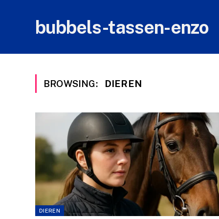
bubbels-tassen-enzo
BROWSING:
DIEREN
DIEREN