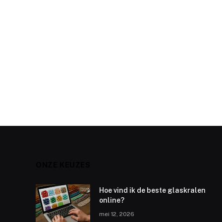
ONZE KEUZES
Hoe vind ik de beste glaskralen
online?
mei 12, 2026