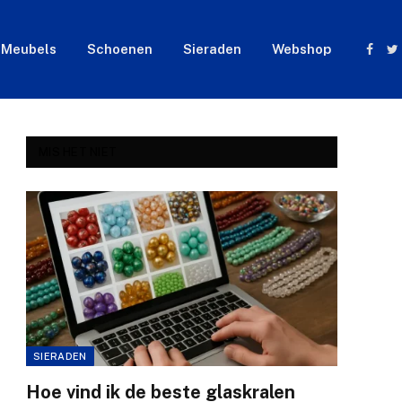
Meubels
Schoenen
Sieraden
Webshop
Face
T
MIS HET NIET
SIERADEN
Hoe vind ik de beste glaskralen